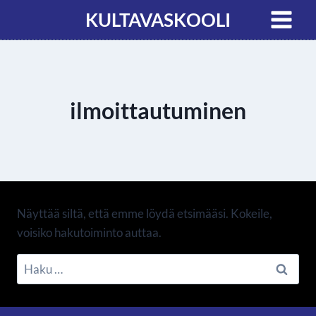
KULTAVASKOOLI
ilmoittautuminen
Näyttää siltä, että emme löydä etsimääsi. Kokeile,
voisiko hakutoiminto auttaa.