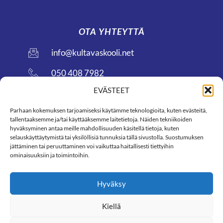
OTA YHTEYTTÄ
info@kultavaskooli.net
050 408 7982
EVÄSTEET
TULOSPALVELU
Parhaan kokemuksen tarjoamiseksi käytämme teknologioita, kuten evästeitä,
tallentaaksemme ja/tai käyttääksemme laitetietoja. Näiden tekniikoiden
hyväksyminen antaa meille mahdollisuuden käsitellä tietoja, kuten
marko@sevenbeach.fi
selauskäyttäytymistä tai yksilöllisiä tunnuksia tällä sivustolla. Suostumuksen
jättäminen tai peruuttaminen voi vaikuttaa haitallisesti tiettyihin
0400 777 387
ominaisuuksiin ja toimintoihin.
Hyväksy
Kiellä
Powered by www.sevenbeach.fi